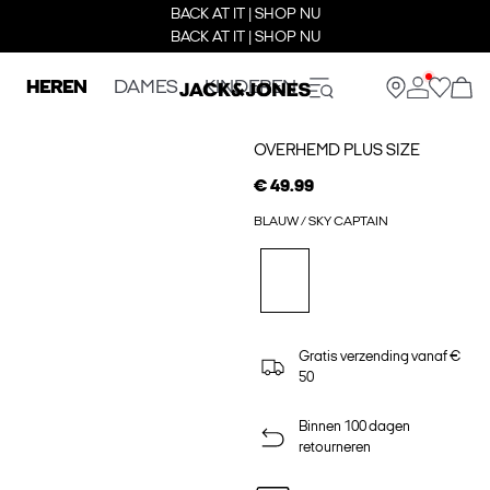
BACK AT IT | SHOP NU
BACK AT IT | SHOP NU
HEREN
DAMES
KINDEREN
OVERHEMD PLUS SIZE
€ 49.99
BLAUW / SKY CAPTAIN
Gratis verzending vanaf €
50
Binnen 100 dagen
retourneren