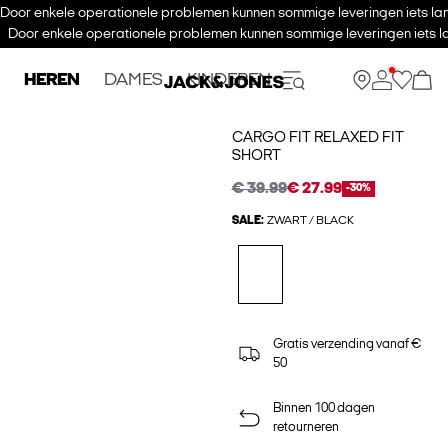
Door enkele operationele problemen kunnen sommige leveringen iets lan
Door enkele operationele problemen kunnen sommige leveringen iets la
HEREN
DAMES
KINDEREN
CARGO FIT RELAXED FIT
SHORT
€ 39.99
€ 27.99
-30%
SALE:
ZWART / BLACK
Gratis verzending vanaf €
50
Binnen 100 dagen
retourneren