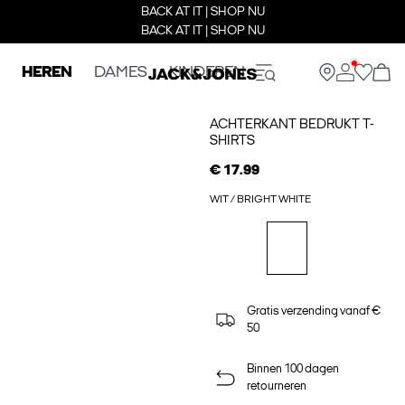
BACK AT IT | SHOP NU
BACK AT IT | SHOP NU
HEREN
DAMES
KINDEREN
ACHTERKANT BEDRUKT T-
SHIRTS
€ 17.99
WIT / BRIGHT WHITE
Gratis verzending vanaf €
50
Binnen 100 dagen
retourneren