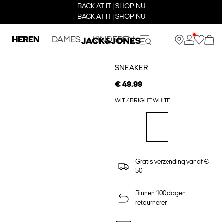
BACK AT IT | SHOP NU
BACK AT IT | SHOP NU
HEREN
DAMES
KINDEREN
SNEAKER
€ 49.99
WIT / BRIGHT WHITE
Gratis verzending vanaf €
50
Binnen 100 dagen
retourneren