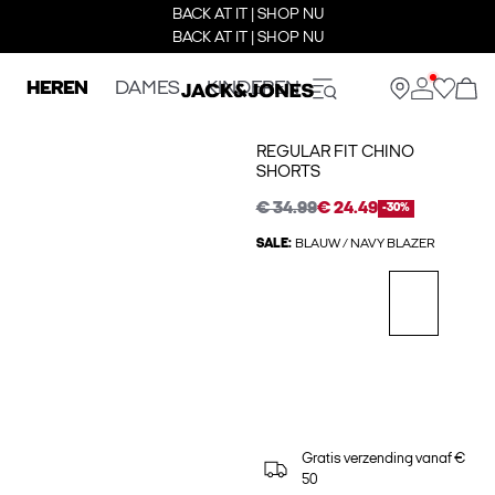
BACK AT IT | SHOP NU
BACK AT IT | SHOP NU
HEREN
DAMES
KINDEREN
REGULAR FIT CHINO
SHORTS
€ 34.99
€ 24.49
-30%
SALE:
BLAUW / NAVY BLAZER
Gratis verzending vanaf €
50