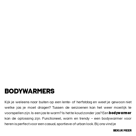
BODYWARMERS
Kijk je weleens naar buiten op een lente- of herfstdag en weet je gewoon niet
welke jas je moet dragen? Tussen de seizoenen kan het weer moeilijk te
voorspellen zijn. Is een jas te warm? Is het te koud zonder jas? Een
bodywarmer
kan de oplossing zijn. Functioneel, warm en trendy – een bodywarmer voor
heren is perfect voor een casual, sportieve of urban look. Bij ons vind je
BEKIJK MEER