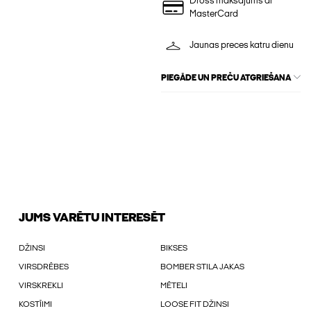
Drošs maksājums ar
MasterCard
Jaunas preces katru dienu
PIEGĀDE UN PREČU ATGRIEŠANA
JUMS VARĒTU INTERESĒT
DŽINSI
BIKSES
VIRSDRĒBES
BOMBER STILA JAKAS
VIRSKREKLI
MĒTELI
KOSTĪIMI
LOOSE FIT DŽINSI