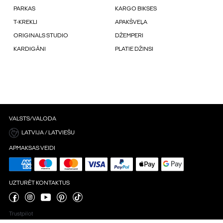
PARKAS
KARGO BIKSES
T-KREKLI
APAKŠVEĻA
ORIGINALS STUDIO
DŽEMPERI
KARDIGĀNI
PLATIE DŽINSI
VALSTS/VALODA
LATVIJA / LATVIEŠU
APMAKSAS VEIDI
UZTURĒT KONTAKTUS
Trustpilot