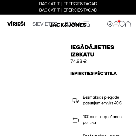
BACK AT IT | IEPĒRCIES TAGAD
BACK AT IT | IEPĒRCIES TAGAD
VĪRIEŠI
SIEVIETES
BERNI
IEGĀDĀJIETIES
IZSKATU
74.98 €
IEPIRKTIES PĒC STILA
Bezmaksas piegāde
pasūtījumiem virs 40 €
100 dienu atgriešanas
politika