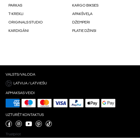
PARKAS
KARGO BIKSES
T-KREKLI
APAKŠVEĻA
ORIGINALS STUDIO
DŽEMPERI
KARDIGĀNI
PLATIE DŽINSI
VALSTS/VALODA
LATVIJA / LATVIEŠU
APMAKSAS VEIDI
UZTURĒT KONTAKTUS
Trustpilot