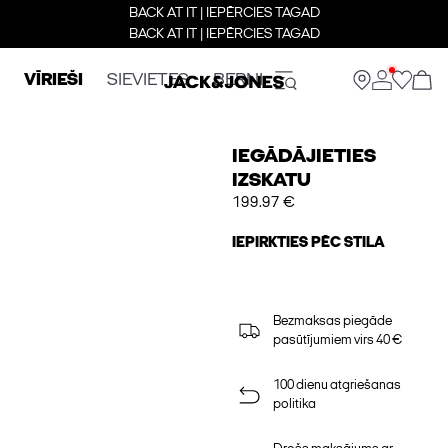
BACK AT IT | IEPĒRCIES TAGAD
BACK AT IT | IEPĒRCIES TAGAD
VĪRIEŠI
SIEVIETES
BERNI
IEGĀDĀJIETIES
IZSKATU
199.97 €
IEPIRKTIES PĒC STILA
Bezmaksas piegāde
pasūtījumiem virs 40 €
100 dienu atgriešanas
politika