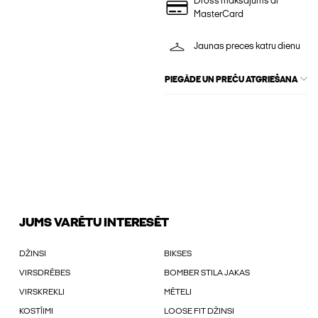
Drošs maksājums ar
MasterCard
Jaunas preces katru dienu
PIEGĀDE UN PREČU ATGRIEŠANA
JUMS VARĒTU INTERESĒT
DŽINSI
BIKSES
VIRSDRĒBES
BOMBER STILA JAKAS
VIRSKREKLI
MĒTELI
KOSTĪIMI
LOOSE FIT DŽINSI