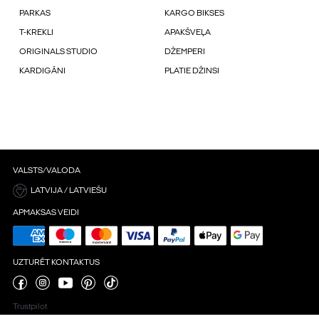
PARKAS
KARGO BIKSES
T-KREKLI
APAKŠVEĻA
ORIGINALS STUDIO
DŽEMPERI
KARDIGĀNI
PLATIE DŽINSI
VALSTS/VALODA
LATVIJA / LATVIEŠU
APMAKSAS VEIDI
UZTURĒT KONTAKTUS
Trustpilot