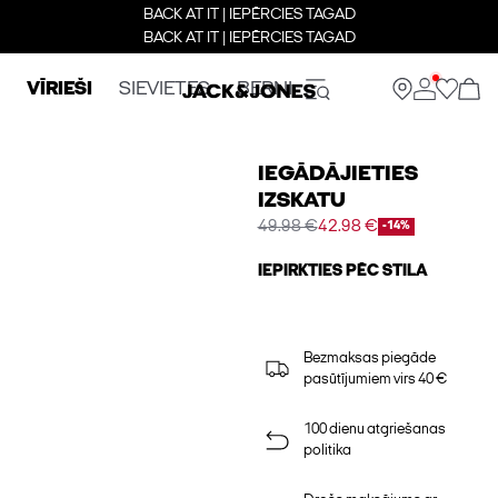
BACK AT IT | IEPĒRCIES TAGAD
BACK AT IT | IEPĒRCIES TAGAD
VĪRIEŠI
SIEVIETES
BERNI
IEGĀDĀJIETIES
IZSKATU
49.98 €
42.98 €
-14%
IEPIRKTIES PĒC STILA
Bezmaksas piegāde
pasūtījumiem virs 40 €
100 dienu atgriešanas
politika