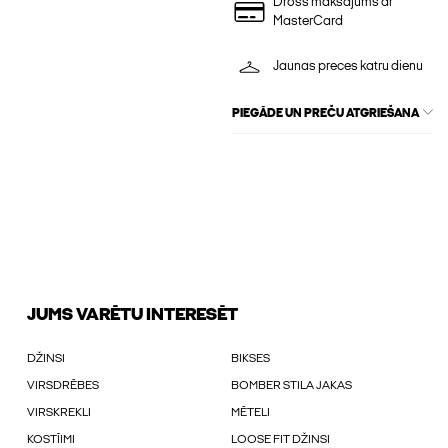
Drošs maksājums ar
MasterCard
Jaunas preces katru dienu
PIEGĀDE UN PREČU ATGRIEŠANA
JUMS VARĒTU INTERESĒT
DŽINSI
BIKSES
VIRSDRĒBES
BOMBER STILA JAKAS
VIRSKREKLI
MĒTELI
KOSTĪIMI
LOOSE FIT DŽINSI