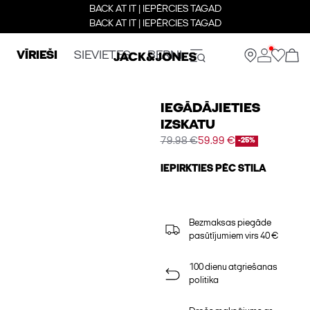
BACK AT IT | IEPĒRCIES TAGAD
BACK AT IT | IEPĒRCIES TAGAD
VĪRIEŠI
SIEVIETES
BERNI
IEGĀDĀJIETIES
IZSKATU
79.98 €
59.99 €
-25%
IEPIRKTIES PĒC STILA
Bezmaksas piegāde
pasūtījumiem virs 40 €
100 dienu atgriešanas
politika