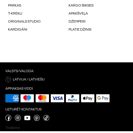
PARKAS
KARGO BIKSES
T-KREKLI
APAKŠVEĻA
ORIGINALS STUDIO
DŽEMPERI
KARDIGĀNI
PLATIE DŽINSI
VALSTS/VALODA
LATVIJA / LATVIEŠU
APMAKSAS VEIDI
UZTURĒT KONTAKTUS
Trustpilot