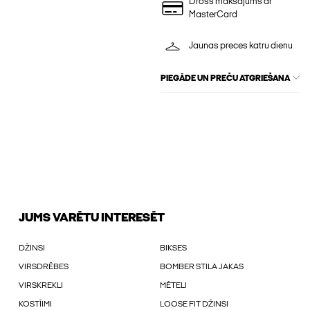
Drošs maksājums ar
MasterCard
Jaunas preces katru dienu
PIEGĀDE UN PREČU ATGRIEŠANA
JUMS VARĒTU INTERESĒT
DŽINSI
BIKSES
VIRSDRĒBES
BOMBER STILA JAKAS
VIRSKREKLI
MĒTELI
KOSTĪIMI
LOOSE FIT DŽINSI