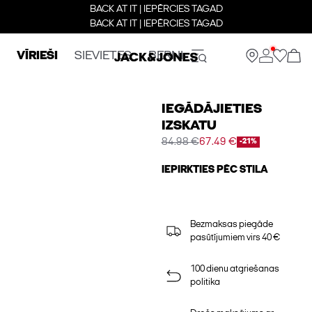
BACK AT IT | IEPĒRCIES TAGAD
BACK AT IT | IEPĒRCIES TAGAD
VĪRIEŠI
SIEVIETES
BERNI
IEGĀDĀJIETIES
IZSKATU
84.98 €
67.49 €
-21%
IEPIRKTIES PĒC STILA
Bezmaksas piegāde
pasūtījumiem virs 40 €
100 dienu atgriešanas
politika