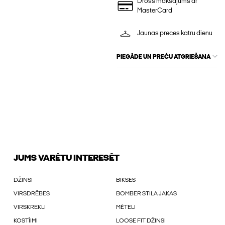
Drošs maksājums ar
MasterCard
Jaunas preces katru dienu
PIEGĀDE UN PREČU ATGRIEŠANA
JUMS VARĒTU INTERESĒT
DŽINSI
BIKSES
VIRSDRĒBES
BOMBER STILA JAKAS
VIRSKREKLI
MĒTELI
KOSTĪIMI
LOOSE FIT DŽINSI