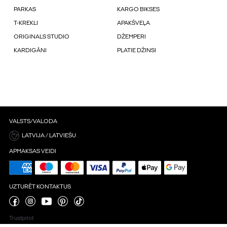
PARKAS
KARGO BIKSES
T-KREKLI
APAKŠVEĻA
ORIGINALS STUDIO
DŽEMPERI
KARDIGĀNI
PLATIE DŽINSI
VALSTS/VALODA
LATVIJA / LATVIEŠU
APMAKSAS VEIDI
UZTURĒT KONTAKTUS
Trustpilot