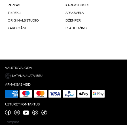
PARKAS
KARGO BIKSES
T-KREKLI
APAKŠVEĻA
ORIGINALS STUDIO
DŽEMPERI
KARDIGĀNI
PLATIE DŽINSI
VALSTS/VALODA
LATVIJA / LATVIEŠU
APMAKSAS VEIDI
UZTURĒT KONTAKTUS
Trustpilot