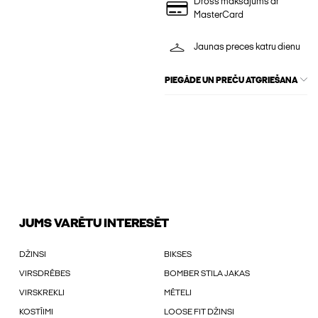
Drošs maksājums ar
MasterCard
Jaunas preces katru dienu
PIEGĀDE UN PREČU ATGRIEŠANA
JUMS VARĒTU INTERESĒT
DŽINSI
BIKSES
VIRSDRĒBES
BOMBER STILA JAKAS
VIRSKREKLI
MĒTELI
KOSTĪIMI
LOOSE FIT DŽINSI