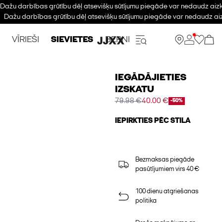
Dažu darbības grūtību dēļ atsevišķu sūtījumu piegāde var nedaudz aizk
Dažu darbības grūtību dēļ atsevišķu sūtījumu piegāde var nedaudz aiz
VĪRIEŠI
SIEVIETES
BERNI
IEGĀDĀJIETIES
IZSKATU
79.98 €
40.00 €
-50%
IEPIRKTIES PĒC STILA
Bezmaksas piegāde
pasūtījumiem virs 40 €
100 dienu atgriešanas
politika