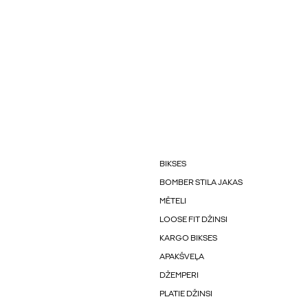
BIKSES
BOMBER STILA JAKAS
MĒTELI
LOOSE FIT DŽINSI
KARGO BIKSES
APAKŠVEĻA
DŽEMPERI
PLATIE DŽINSI