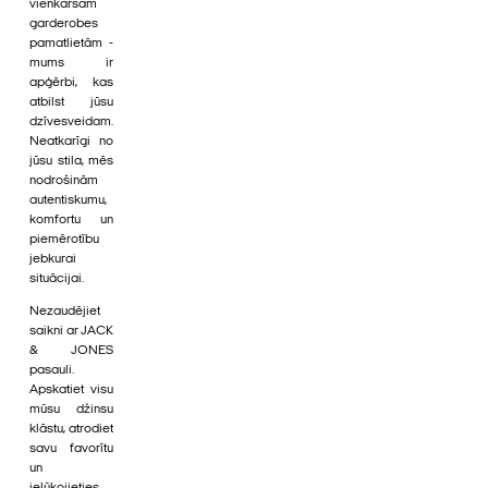
vienkāršām
garderobes
pamatlietām -
mums ir
apģērbi, kas
atbilst jūsu
dzīvesveidam.
Neatkarīgi no
jūsu stila, mēs
nodrošinām
autentiskumu,
komfortu un
piemērotību
jebkurai
situācijai.
Nezaudējiet
saikni ar JACK
& JONES
pasauli.
Apskatiet visu
mūsu džinsu
klāstu, atrodiet
savu favorītu
un