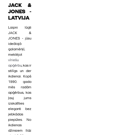
JACK &
JONES -
LATVIJA
Laipni lūgti
JACK &
JONES - jūsu
ideālajā
galamērķī,
meklējot
vīriešu
apģērbu
, kas ir
stilīgs un der
ikdienai. Kopš
1990. gada
mēs radām
apģērbus, kas
ļauj jums
izskatīties
eleganti bez
jebkādas
piepūles. No
ikdienas
džinsiem līdz