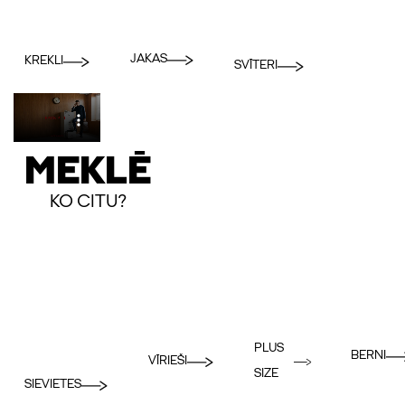
JAKAS
KREKLI
SVĪTERI
MEKLĒ
KO CITU?
PLUS
BERNI
VĪRIEŠI
SIZE
SIEVIETES