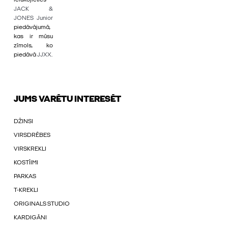
ielūkojieties
JACK &
JONES Junior
piedāvājumā,
kas ir mūsu
zīmols, ko
piedāvā
JJXX
.
JUMS VARĒTU INTERESĒT
DŽINSI
VIRSDRĒBES
VIRSKREKLI
KOSTĪIMI
PARKAS
T-KREKLI
ORIGINALS STUDIO
KARDIGĀNI