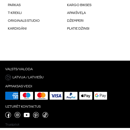
PARKAS
KARGO BIKSES
T-KREKLI
APAKŠVEĻA
ORIGINALS STUDIO
DŽEMPERI
KARDIGĀNI
PLATIE DŽINSI
VALSTS/VALODA
LATVIJA / LATVIEŠU
APMAKSAS VEIDI
UZTURĒT KONTAKTUS
Trustpilot