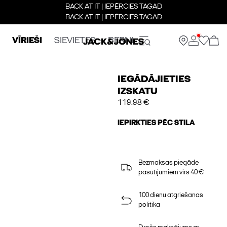
BACK AT IT | IEPĒRCIES TAGAD
BACK AT IT | IEPĒRCIES TAGAD
VĪRIEŠI
SIEVIETES
BERNI
IEGĀDĀJIETIES
IZSKATU
119.98 €
IEPIRKTIES PĒC STILA
Bezmaksas piegāde
pasūtījumiem virs 40 €
100 dienu atgriešanas
politika