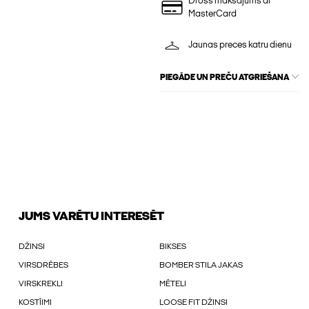
Drošs maksājums ar
MasterCard
Jaunas preces katru dienu
PIEGĀDE UN PREČU ATGRIEŠANA
JUMS VARĒTU INTERESĒT
DŽINSI
BIKSES
VIRSDRĒBES
BOMBER STILA JAKAS
VIRSKREKLI
MĒTELI
KOSTĪIMI
LOOSE FIT DŽINSI