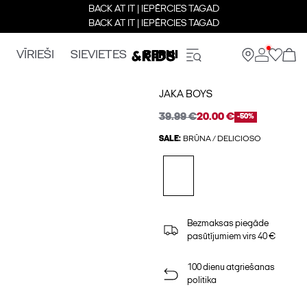
BACK AT IT | IEPĒRCIES TAGAD
BACK AT IT | IEPĒRCIES TAGAD
VĪRIEŠI
SIEVIETES
BERNI
JAKA BOYS
39.99 €
20.00 €
-50%
SALE:
BRŪNA / DELICIOSO
Bezmaksas piegāde
pasūtījumiem virs 40 €
100 dienu atgriešanas
politika