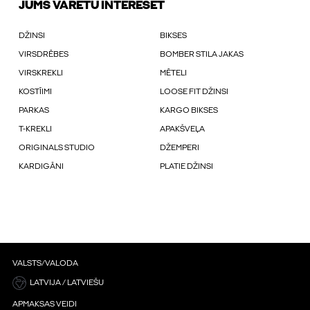
JUMS VARĒTU INTERESĒT
DŽINSI
BIKSES
VIRSDRĒBES
BOMBER STILA JAKAS
VIRSKREKLI
MĒTELI
KOSTĪIMI
LOOSE FIT DŽINSI
PARKAS
KARGO BIKSES
T-KREKLI
APAKŠVEĻA
ORIGINALS STUDIO
DŽEMPERI
KARDIGĀNI
PLATIE DŽINSI
VALSTS/VALODA
LATVIJA / LATVIEŠU
APMAKSAS VEIDI