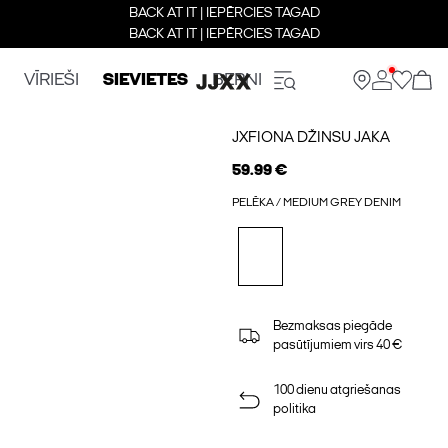
BACK AT IT | IEPĒRCIES TAGAD
BACK AT IT | IEPĒRCIES TAGAD
VĪRIEŠI
SIEVIETES
BERNI
JXFIONA DŽINSU JAKA
59.99 €
PELĒKA / MEDIUM GREY DENIM
Bezmaksas piegāde
pasūtījumiem virs 40 €
100 dienu atgriešanas
politika