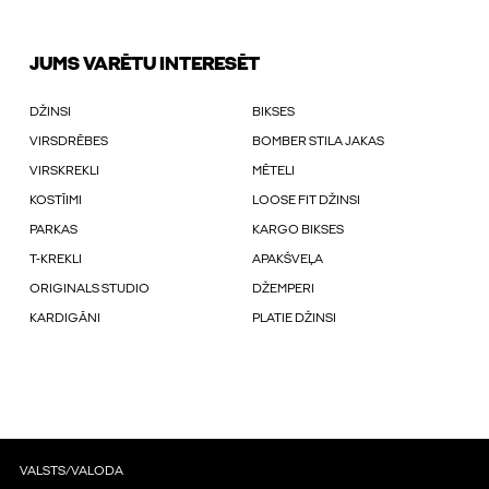
JUMS VARĒTU INTERESĒT
DŽINSI
BIKSES
VIRSDRĒBES
BOMBER STILA JAKAS
VIRSKREKLI
MĒTELI
KOSTĪIMI
LOOSE FIT DŽINSI
PARKAS
KARGO BIKSES
T-KREKLI
APAKŠVEĻA
ORIGINALS STUDIO
DŽEMPERI
KARDIGĀNI
PLATIE DŽINSI
VALSTS/VALODA