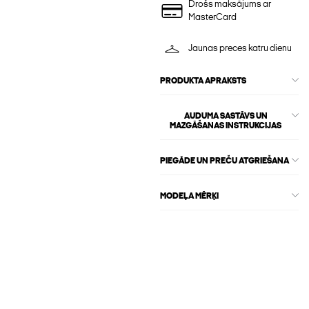
Drošs maksājums ar
MasterCard
Jaunas preces katru dienu
PRODUKTA APRAKSTS
AUDUMA SASTĀVS UN
MAZGĀŠANAS INSTRUKCIJAS
PIEGĀDE UN PREČU ATGRIEŠANA
MODEĻA MĒRĶI