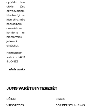
apģērbi, kas
atbilst jūsu
dzīvesveidam.
Neatkarīgi no
jūsu stila, mēs
nodrošinām
autentiskumu,
komfortu un
piemērotību
jebkurai
situācijai.
Nezaudējiet
saikni ar JACK
& JONES
RĀDĪT VAIRĀK
JUMS VARĒTU INTERESĒT
DŽINSI
BIKSES
VIRSDRĒBES
BOMBER STILA JAKAS