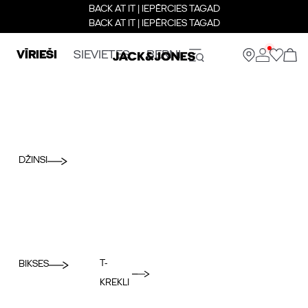
BACK AT IT | IEPĒRCIES TAGAD
BACK AT IT | IEPĒRCIES TAGAD
VĪRIEŠI
SIEVIETES
BERNI
DŽINSI
T-
BIKSES
KREKLI