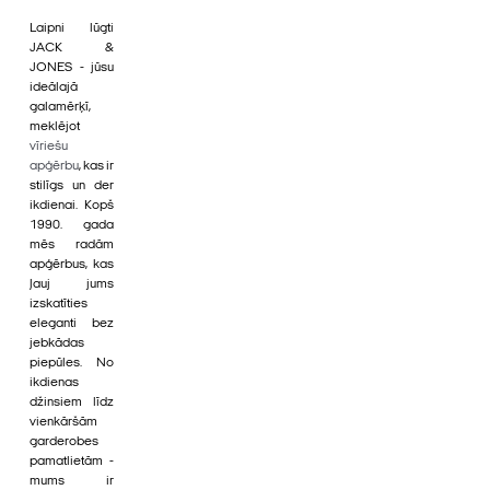
Laipni lūgti
JACK &
JONES - jūsu
ideālajā
galamērķī,
meklējot
vīriešu
apģērbu
, kas ir
stilīgs un der
ikdienai. Kopš
1990. gada
mēs radām
apģērbus, kas
ļauj jums
izskatīties
eleganti bez
jebkādas
piepūles. No
ikdienas
džinsiem līdz
vienkāršām
garderobes
pamatlietām -
mums ir