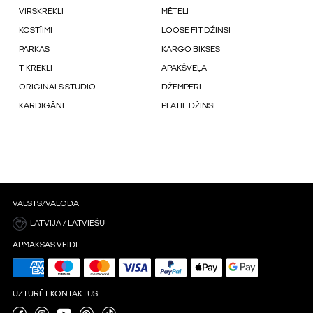
VIRSKREKLI
MĒTELI
KOSTĪIMI
LOOSE FIT DŽINSI
PARKAS
KARGO BIKSES
T-KREKLI
APAKŠVEĻA
ORIGINALS STUDIO
DŽEMPERI
KARDIGĀNI
PLATIE DŽINSI
VALSTS/VALODA
LATVIJA / LATVIEŠU
APMAKSAS VEIDI
UZTURĒT KONTAKTUS