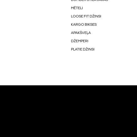
MĒTELI
LOOSE FIT DŽINSI
KARGO BIKSES
APAKŠVEĻA
DŽEMPERI
PLATIE DŽINSI