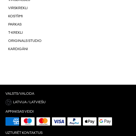
VIRSKREKLI
KOSTĪIMI
PARKAS
T-KREKLI
ORIGINALS STUDIO
KARDIGĀNI
VALSTS/VALODA
LATVIJA / LATVIEŠU
APMAKSAS VEIDI
UZTURĒT KONTAKTUS