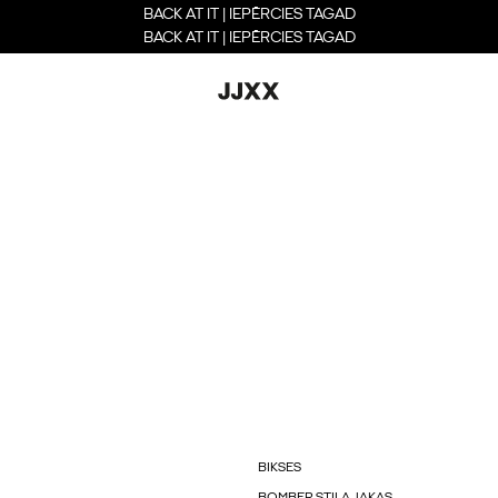
BACK AT IT | IEPĒRCIES TAGAD
BACK AT IT | IEPĒRCIES TAGAD
BIKSES
BOMBER STILA JAKAS