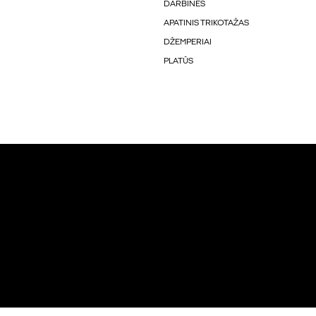
DARBINĖS
APATINIS TRIKOTAŽAS
DŽEMPERIAI
PLATŪS