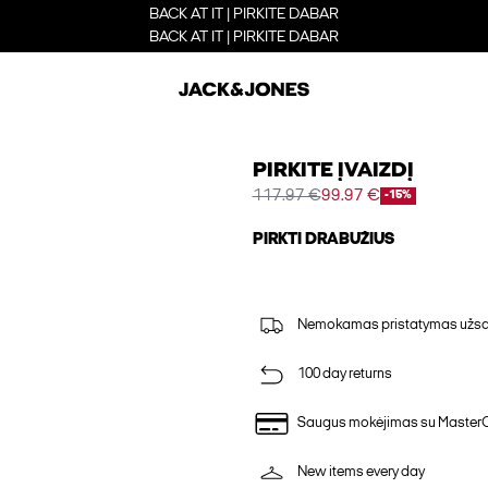
BACK AT IT | PIRKITE DABAR
BACK AT IT | PIRKITE DABAR
PIRKITE ĮVAIZDĮ
117.97 €
99.97 €
-15%
PIRKTI DRABUŽIUS
Nemokamas pristatymas užsak
100 day returns
Saugus mokėjimas su Master
New items every day