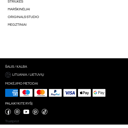
STRIUKÉS
MARŠKINĖLIAI
ORIGINALS STUDIO
MEGZTINIAI
ŠALIS / KALBA
LITUANIA / LIETUVIŲ
MOKĖJIMO METODAI
PALAIKYKITE RYŠĮ
Trustpilot