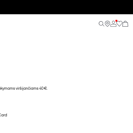
ymams viršijančiams 40 €.
Card