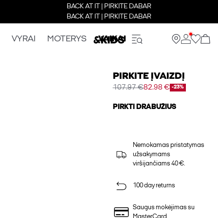
BACK AT IT | PIRKITE DABAR
BACK AT IT | PIRKITE DABAR
VYRAI
MOTERYS
VAIKAI
PIRKITE ĮVAIZDĮ
107.97 €
82.98 €
-23%
PIRKTI DRABUŽIUS
Nemokamas pristatymas
užsakymams
viršijančiams 40 €.
100 day returns
Saugus mokėjimas su
MasterCard