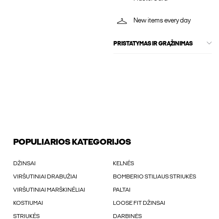
New items every day
PRISTATYMAS IR GRĄŽINIMAS
POPULIARIOS KATEGORIJOS
DŽINSAI
KELNÉS
VIRŠUTINIAI DRABUŽIAI
BOMBERIO STILIAUS STRIUKĖS
VIRŠUTINIAI MARŠKINÉLIAI
PALTAI
KOSTIUMAI
LOOSE FIT DŽINSAI
STRIUKÉS
DARBINĖS