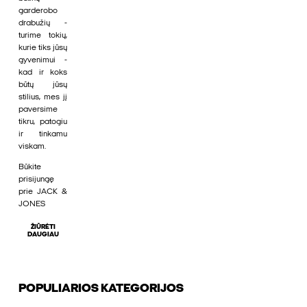
garderobo
drabužių -
turime tokių,
kurie tiks jūsų
gyvenimui -
kad ir koks
būtų jūsų
stilius, mes jį
paversime
tikru, patogiu
ir tinkamu
viskam.
Būkite
prisijungę
prie JACK &
JONES
ŽIŪRĖTI
DAUGIAU
POPULIARIOS KATEGORIJOS