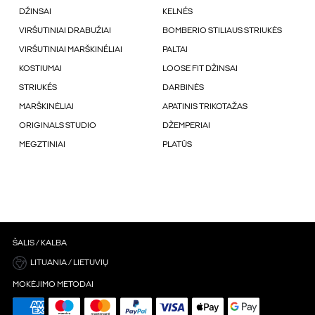
DŽINSAI
KELNÉS
VIRŠUTINIAI DRABUŽIAI
BOMBERIO STILIAUS STRIUKĖS
VIRŠUTINIAI MARŠKINÉLIAI
PALTAI
KOSTIUMAI
LOOSE FIT DŽINSAI
STRIUKÉS
DARBINĖS
MARŠKINĖLIAI
APATINIS TRIKOTAŽAS
ORIGINALS STUDIO
DŽEMPERIAI
MEGZTINIAI
PLATŪS
ŠALIS / KALBA
LITUANIA / LIETUVIŲ
MOKĖJIMO METODAI