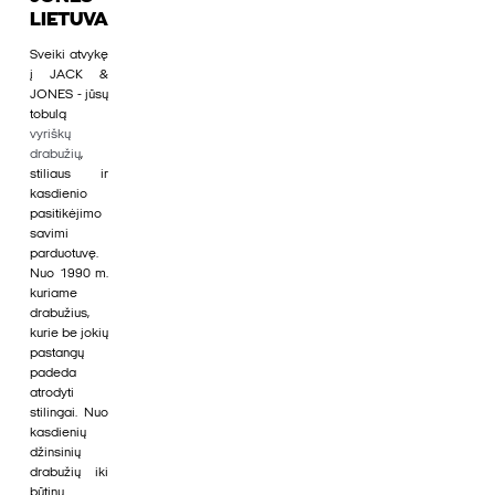
LIETUVA
Sveiki atvykę
į JACK &
JONES - jūsų
tobulą
vyriškų
drabužių
,
stiliaus ir
kasdienio
pasitikėjimo
savimi
parduotuvę.
Nuo 1990 m.
kuriame
drabužius,
kurie be jokių
pastangų
padeda
atrodyti
stilingai. Nuo
kasdienių
džinsinių
drabužių iki
būtinų