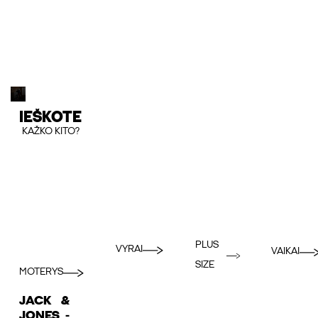
IEŠKOTE
KAŽKO KITO?
PLUS
VYRAI
VAIKAI
SIZE
MOTERYS
JACK &
JONES -