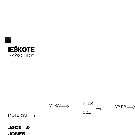
IEŠKOTE
KAŽKO KITO?
PLUS
VYRAI
VAIKAI
SIZE
MOTERYS
JACK &
JONES -