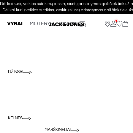
Dėl kai kurių veiklos sutrikimų atskirų siuntų pristatymas gali šiek tiek u
Dėl kai kurių veiklos sutrikimų atskirų siuntų pristatymas gali šiek tiek 
VYRAI
MOTERYS
VAIKAI
DŽINSAI
KELNĖS
MARŠKINĖLIAI