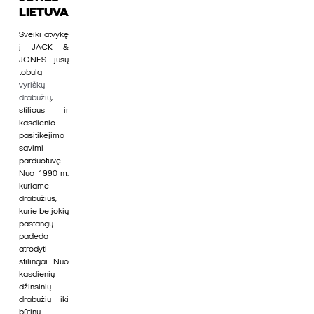
LIETUVA
Sveiki atvykę
į JACK &
JONES - jūsų
tobulą
vyriškų
drabužių
,
stiliaus ir
kasdienio
pasitikėjimo
savimi
parduotuvę.
Nuo 1990 m.
kuriame
drabužius,
kurie be jokių
pastangų
padeda
atrodyti
stilingai. Nuo
kasdienių
džinsinių
drabužių iki
būtinų