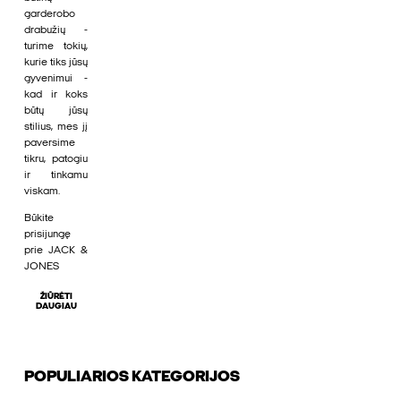
garderobo
drabužių -
turime tokių,
kurie tiks jūsų
gyvenimui -
kad ir koks
būtų jūsų
stilius, mes jį
paversime
tikru, patogiu
ir tinkamu
viskam.
Būkite
prisijungę
prie JACK &
JONES
ŽIŪRĖTI
DAUGIAU
POPULIARIOS KATEGORIJOS