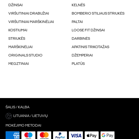
DŽINSAI
KELNÉS
VIRŠUTINIAI DRABUŽIAI
BOMBERIO STILIAUS STRIUKĖS
VIRŠUTINIAI MARŠKINÉLIAI
PALTAI
KOSTIUMAI
LOOSE FIT DŽINSAI
STRIUKÉS
DARBINĖS
MARŠKINĖLIAI
APATINIS TRIKOTAŽAS
ORIGINALS STUDIO
DŽEMPERIAI
MEGZTINIAI
PLATŪS
ŠALIS / KALBA
LITUANIA / LIETUVIŲ
MOKĖJIMO METODAI