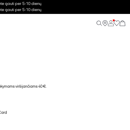
ėte gauti per 5-10 dienų.
ėte gauti per 5-10 dienų.
ymams viršijančiams 40 €.
Card