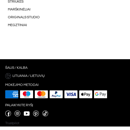
STRIUKÉS
MARŠKINĖLIAI
ORIGINALS STUDIO
MEGZTINIAI
ŠALIS / KALBA
LITUANIA / LIETUVIŲ
MOKĖJIMO METODAI
PALAIKYKITE RYŠĮ
Trustpilot