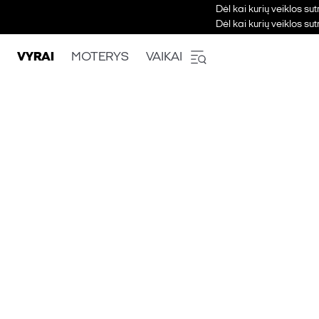
Dėl kai kurių veiklos su
Dėl kai kurių veiklos su
VYRAI
MOTERYS
VAIKAI