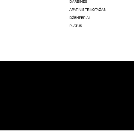
DARBINĖS
APATINIS TRIKOTAŽAS
DŽEMPERIAI
PLATŪS