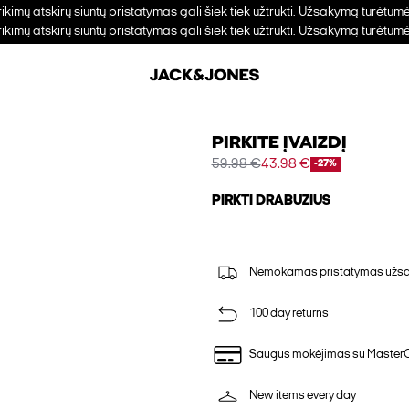
trikimų atskirų siuntų pristatymas gali šiek tiek užtrukti. Užsakymą turėtum
trikimų atskirų siuntų pristatymas gali šiek tiek užtrukti. Užsakymą turėtum
PIRKITE ĮVAIZDĮ
59.98 €
43.98 €
-27%
PIRKTI DRABUŽIUS
Nemokamas pristatymas užsak
100 day returns
Saugus mokėjimas su Master
New items every day