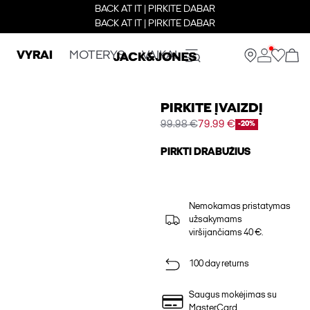
BACK AT IT | PIRKITE DABAR
BACK AT IT | PIRKITE DABAR
VYRAI
MOTERYS
VAIKAI
PIRKITE ĮVAIZDĮ
99.98 €
79.99 €
-20%
PIRKTI DRABUŽIUS
Nemokamas pristatymas
užsakymams
viršijančiams 40 €.
100 day returns
Saugus mokėjimas su
MasterCard