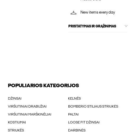
New items every day
PRISTATYMAS IR GRĄŽINIMAS
POPULIARIOS KATEGORIJOS
DŽINSAI
KELNÉS
VIRŠUTINIAI DRABUŽIAI
BOMBERIO STILIAUS STRIUKĖS
VIRŠUTINIAI MARŠKINÉLIAI
PALTAI
KOSTIUMAI
LOOSE FIT DŽINSAI
STRIUKÉS
DARBINĖS