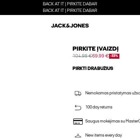
BACK AT IT | PIRKITE DABAR
BACK AT IT | PIRKITE DABAR
PIRKITE ĮVAIZDĮ
104.98 €
69.99 €
-33%
PIRKTI DRABUŽIUS
Nemokamas pristatymas užsak
100 day returns
Saugus mokėjimas su Master
New items every day