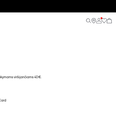
ymams viršijančiams 40 €.
Card