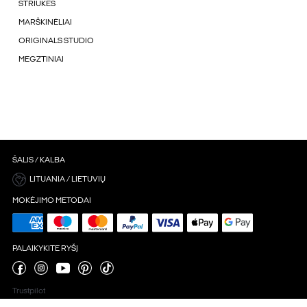
STRIUKÉS
MARŠKINĖLIAI
ORIGINALS STUDIO
MEGZTINIAI
ŠALIS / KALBA
LITUANIA / LIETUVIŲ
MOKĖJIMO METODAI
PALAIKYKITE RYŠĮ
Trustpilot