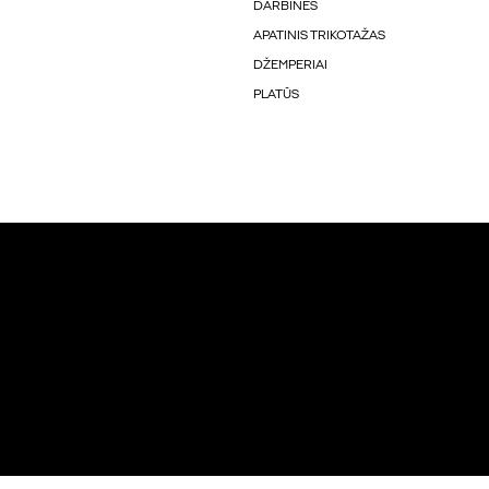
DARBINĖS
APATINIS TRIKOTAŽAS
DŽEMPERIAI
PLATŪS