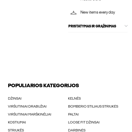
New items every day
PRISTATYMAS IR GRĄŽINIMAS
POPULIARIOS KATEGORIJOS
DŽINSAI
KELNÉS
VIRŠUTINIAI DRABUŽIAI
BOMBERIO STILIAUS STRIUKĖS
VIRŠUTINIAI MARŠKINÉLIAI
PALTAI
KOSTIUMAI
LOOSE FIT DŽINSAI
STRIUKÉS
DARBINĖS