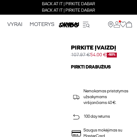
BACK AT IT | PIRKITE DABAR
BACK AT IT | PIRKITE DABAR
VYRAI
MOTERYS
VAIKAI
PIRKITE ĮVAIZDĮ
107.97 €
54.00 €
-50%
PIRKTI DRABUŽIUS
Nemokamas pristatymas
užsakymams
viršijančiams 40 €.
100 day returns
Saugus mokėjimas su
MasterCard