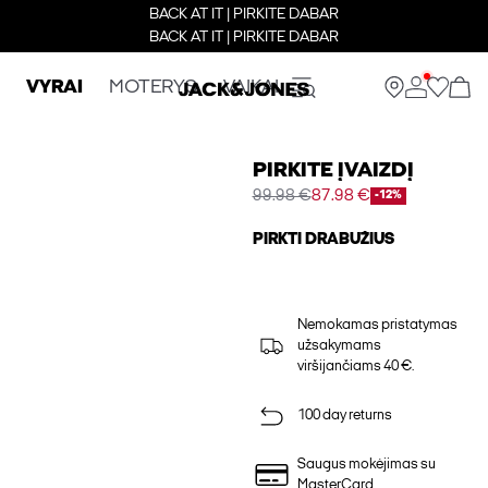
BACK AT IT | PIRKITE DABAR
BACK AT IT | PIRKITE DABAR
VYRAI
MOTERYS
VAIKAI
PIRKITE ĮVAIZDĮ
99.98 €
87.98 €
-12%
PIRKTI DRABUŽIUS
Nemokamas pristatymas
užsakymams
viršijančiams 40 €.
100 day returns
Saugus mokėjimas su
MasterCard