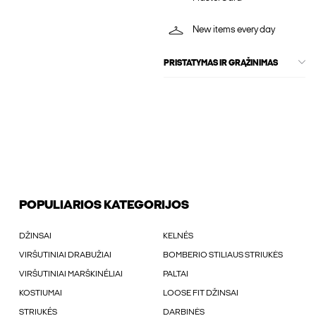
New items every day
PRISTATYMAS IR GRĄŽINIMAS
POPULIARIOS KATEGORIJOS
DŽINSAI
KELNÉS
VIRŠUTINIAI DRABUŽIAI
BOMBERIO STILIAUS STRIUKĖS
VIRŠUTINIAI MARŠKINÉLIAI
PALTAI
KOSTIUMAI
LOOSE FIT DŽINSAI
STRIUKÉS
DARBINĖS