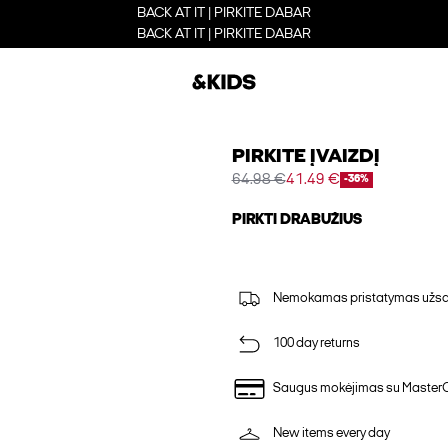
BACK AT IT | PIRKITE DABAR
BACK AT IT | PIRKITE DABAR
PIRKITE ĮVAIZDĮ
64.98 €
41.49 €
-36%
PIRKTI DRABUŽIUS
Nemokamas pristatymas užsak
100 day returns
Saugus mokėjimas su Master
New items every day