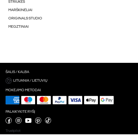
STRIUKÉS
MARŠKINĖLIAI
ORIGINALS STUDIO
MEGZTINIAI
ŠALIS / KALBA
LITUANIA / LIETUVIŲ
MOKĖJIMO METODAI
PALAIKYKITE RYŠĮ
Trustpilot