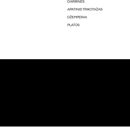
DARBINĖS
APATINIS TRIKOTAŽAS
DŽEMPERIAI
PLATŪS