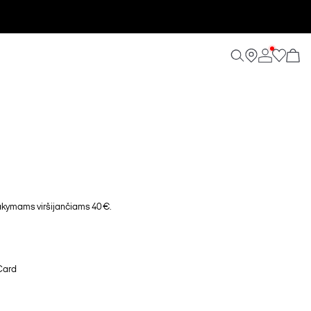
ymams viršijančiams 40 €.
Card