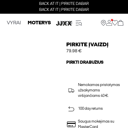
BACK AT IT | PIRKITE DABAR
BACK AT IT | PIRKITE DABAR
VYRAI
MOTERYS
VAIKAI
PIRKITE ĮVAIZDĮ
79.98 €
PIRKTI DRABUŽIUS
Nemokamas pristatymas
užsakymams
viršijančiams 40 €.
100 day returns
Saugus mokėjimas su
MasterCard