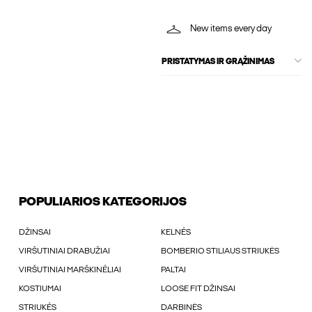
New items every day
PRISTATYMAS IR GRĄŽINIMAS
POPULIARIOS KATEGORIJOS
DŽINSAI
KELNÉS
VIRŠUTINIAI DRABUŽIAI
BOMBERIO STILIAUS STRIUKĖS
VIRŠUTINIAI MARŠKINÉLIAI
PALTAI
KOSTIUMAI
LOOSE FIT DŽINSAI
STRIUKÉS
DARBINĖS