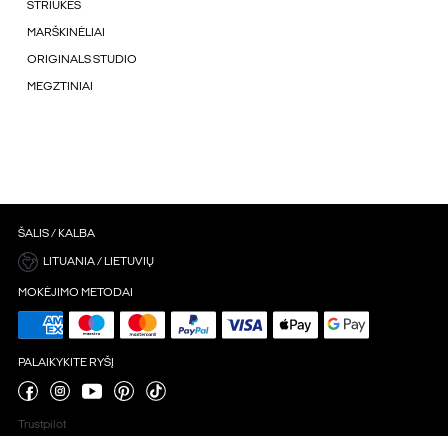
STRIUKÉS
MARŠKINĖLIAI
ORIGINALS STUDIO
MEGZTINIAI
ŠALIS / KALBA
LITUANIA / LIETUVIŲ
MOKĖJIMO METODAI
PALAIKYKITE RYŠĮ
Trustpilot