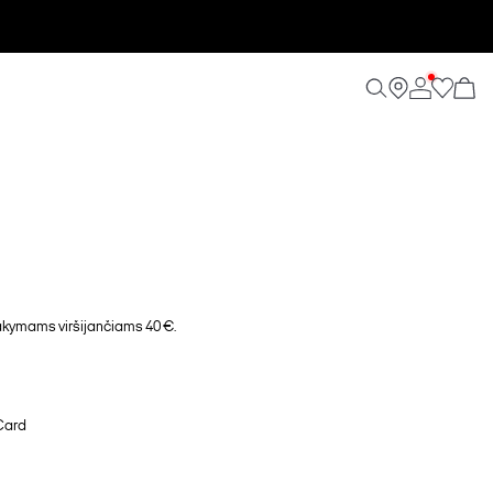
ymams viršijančiams 40 €.
Card