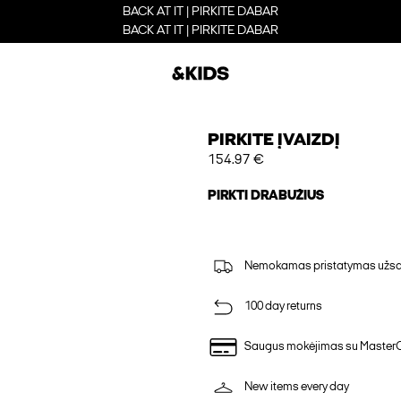
BACK AT IT | PIRKITE DABAR
BACK AT IT | PIRKITE DABAR
PIRKITE ĮVAIZDĮ
154.97 €
PIRKTI DRABUŽIUS
Nemokamas pristatymas užsak
100 day returns
Saugus mokėjimas su Master
New items every day