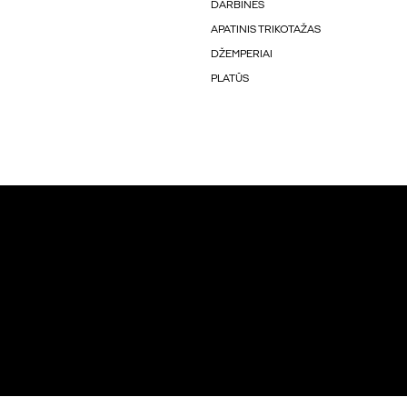
DARBINĖS
APATINIS TRIKOTAŽAS
DŽEMPERIAI
PLATŪS