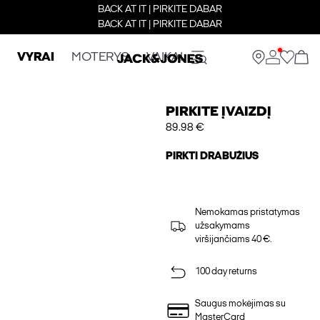
BACK AT IT | PIRKITE DABAR
BACK AT IT | PIRKITE DABAR
VYRAI
MOTERYS
VAIKAI
PIRKITE ĮVAIZDĮ
89.98 €
PIRKTI DRABUŽIUS
Nemokamas pristatymas
užsakymams
viršijančiams 40 €.
100 day returns
Saugus mokėjimas su
MasterCard