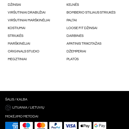
DŽINSAI
KELNÉS
VIRŠUTINIAI DRABUŽIAI
BOMBERIO STILIAUS STRIUKĖS
VIRŠUTINIAI MARŠKINÉLIAI
PALTAI
KOSTIUMAI
LOOSE FIT DŽINSAI
STRIUKÉS
DARBINĖS
MARŠKINĖLIAI
APATINIS TRIKOTAŽAS
ORIGINALS STUDIO
DŽEMPERIAI
MEGZTINIAI
PLATŪS
ŠALIS / KALBA
LITUANIA / LIETUVIŲ
MOKĖJIMO METODAI