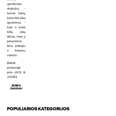
garderobo
drabužių -
turime tokių,
kurie tiks jūsų
gyvenimui -
kad ir koks
būtų jūsų
stilius, mes jį
paversime
tikru, patogiu
ir tinkamu
viskam.
Būkite
prisijungę
prie JACK &
JONES
ŽIŪRĖTI
DAUGIAU
POPULIARIOS KATEGORIJOS