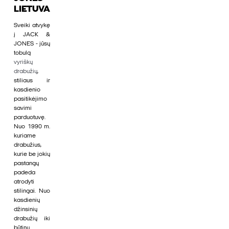
LIETUVA
Sveiki atvykę
į JACK &
JONES - jūsų
tobulą
vyriškų
drabužių
,
stiliaus ir
kasdienio
pasitikėjimo
savimi
parduotuvę.
Nuo 1990 m.
kuriame
drabužius,
kurie be jokių
pastangų
padeda
atrodyti
stilingai. Nuo
kasdienių
džinsinių
drabužių iki
būtinų