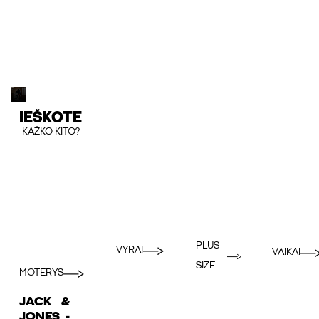
IEŠKOTE
KAŽKO KITO?
PLUS
VYRAI
VAIKAI
SIZE
MOTERYS
JACK &
JONES -