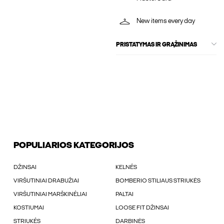
New items every day
PRISTATYMAS IR GRĄŽINIMAS
POPULIARIOS KATEGORIJOS
DŽINSAI
KELNÉS
VIRŠUTINIAI DRABUŽIAI
BOMBERIO STILIAUS STRIUKĖS
VIRŠUTINIAI MARŠKINÉLIAI
PALTAI
KOSTIUMAI
LOOSE FIT DŽINSAI
STRIUKÉS
DARBINĖS