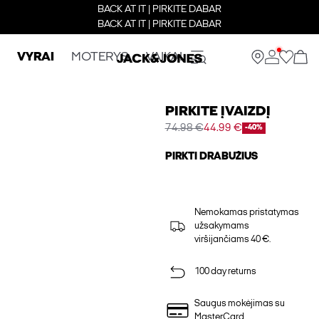
BACK AT IT | PIRKITE DABAR
BACK AT IT | PIRKITE DABAR
VYRAI
MOTERYS
VAIKAI
PIRKITE ĮVAIZDĮ
74.98 €
44.99 €
-40%
PIRKTI DRABUŽIUS
Nemokamas pristatymas
užsakymams
viršijančiams 40 €.
100 day returns
Saugus mokėjimas su
MasterCard