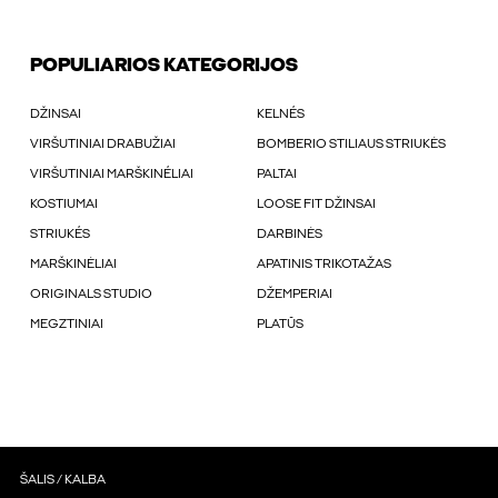
POPULIARIOS KATEGORIJOS
DŽINSAI
KELNÉS
VIRŠUTINIAI DRABUŽIAI
BOMBERIO STILIAUS STRIUKĖS
VIRŠUTINIAI MARŠKINÉLIAI
PALTAI
KOSTIUMAI
LOOSE FIT DŽINSAI
STRIUKÉS
DARBINĖS
MARŠKINĖLIAI
APATINIS TRIKOTAŽAS
ORIGINALS STUDIO
DŽEMPERIAI
MEGZTINIAI
PLATŪS
ŠALIS / KALBA