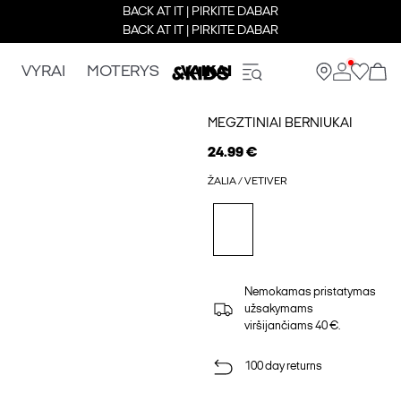
BACK AT IT | PIRKITE DABAR
BACK AT IT | PIRKITE DABAR
VYRAI
MOTERYS
VAIKAI
MEGZTINIAI BERNIUKAI
24.99 €
ŽALIA / VETIVER
Nemokamas pristatymas
užsakymams
viršijančiams 40 €.
100 day returns