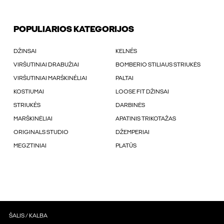
POPULIARIOS KATEGORIJOS
DŽINSAI
KELNÉS
VIRŠUTINIAI DRABUŽIAI
BOMBERIO STILIAUS STRIUKĖS
VIRŠUTINIAI MARŠKINÉLIAI
PALTAI
KOSTIUMAI
LOOSE FIT DŽINSAI
STRIUKÉS
DARBINĖS
MARŠKINĖLIAI
APATINIS TRIKOTAŽAS
ORIGINALS STUDIO
DŽEMPERIAI
MEGZTINIAI
PLATŪS
ŠALIS / KALBA