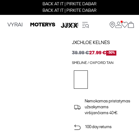
BACK AT IT | PIRKITE DABAR
BACK AT IT | PIRKITE DABAR
VYRAI
MOTERYS
VAIKAI
JXCHLOE KELNĖS
39.99 €
27.99 €
-30%
SMĖLINĖ / OXFORD TAN
Nemokamas pristatymas
užsakymams
viršijančiams 40 €.
100 day returns