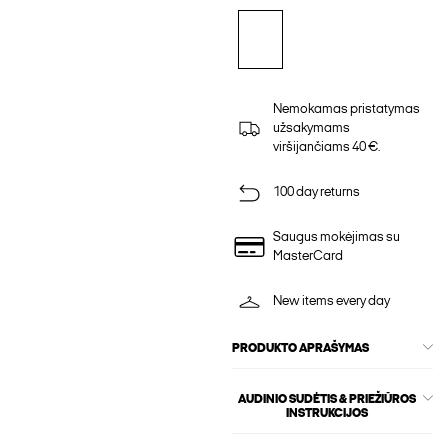
Nemokamas pristatymas
užsakymams
viršijančiams 40 €.
100 day returns
Saugus mokėjimas su
MasterCard
New items every day
PRODUKTO APRAŠYMAS
AUDINIO SUDĖTIS & PRIEŽIŪROS
INSTRUKCIJOS