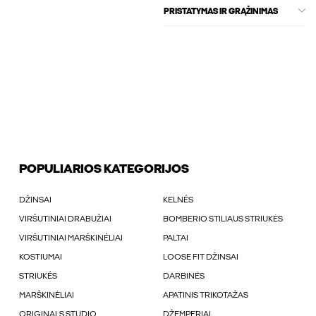
PRISTATYMAS IR GRĄŽINIMAS
POPULIARIOS KATEGORIJOS
DŽINSAI
KELNÉS
VIRŠUTINIAI DRABUŽIAI
BOMBERIO STILIAUS STRIUKĖS
VIRŠUTINIAI MARŠKINÉLIAI
PALTAI
KOSTIUMAI
LOOSE FIT DŽINSAI
STRIUKÉS
DARBINĖS
MARŠKINĖLIAI
APATINIS TRIKOTAŽAS
ORIGINALS STUDIO
DŽEMPERIAI