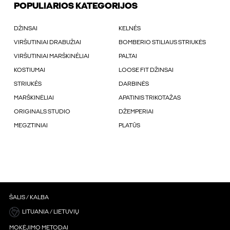
POPULIARIOS KATEGORIJOS
DŽINSAI
KELNÉS
VIRŠUTINIAI DRABUŽIAI
BOMBERIO STILIAUS STRIUKĖS
VIRŠUTINIAI MARŠKINÉLIAI
PALTAI
KOSTIUMAI
LOOSE FIT DŽINSAI
STRIUKÉS
DARBINĖS
MARŠKINĖLIAI
APATINIS TRIKOTAŽAS
ORIGINALS STUDIO
DŽEMPERIAI
MEGZTINIAI
PLATŪS
ŠALIS / KALBA
LITUANIA / LIETUVIŲ
MOKĖJIMO METODAI