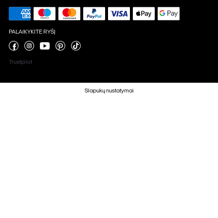
PALAIKYKITE RYŠĮ
Trustpilot
Slapukų nustatymai