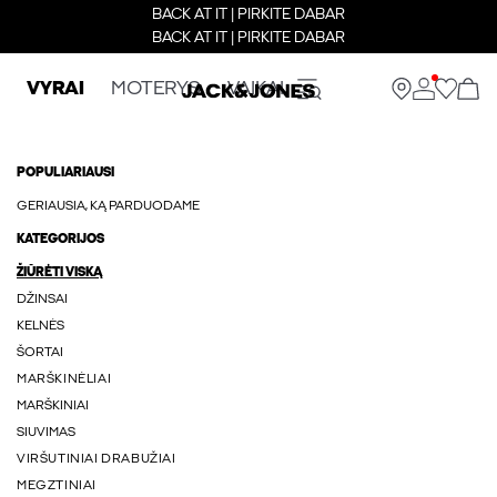
BACK AT IT | PIRKITE DABAR
BACK AT IT | PIRKITE DABAR
VYRAI
MOTERYS
VAIKAI
POPULIARIAUSI
GERIAUSIA, KĄ PARDUODAME
KATEGORIJOS
ŽIŪRĖTI VISKĄ
DŽINSAI
KELNĖS
ŠORTAI
MARŠKINĖLIAI
MARŠKINIAI
SIUVIMAS
VIRŠUTINIAI DRABUŽIAI
MEGZTINIAI