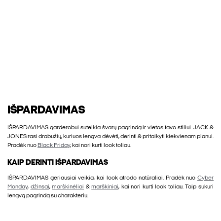
IŠPARDAVIMAS
IŠPARDAVIMAS garderobui suteikia švarų pagrindą ir vietos tavo stiliui. JACK &
JONES rasi drabužių, kuriuos lengva dėvėti, derinti & pritaikyti kiekvienam planui.
Pradėk nuo
Black Friday
, kai nori kurti look toliau.
KAIP DERINTI IŠPARDAVIMAS
IŠPARDAVIMAS geriausiai veikia, kai look atrodo natūraliai. Pradėk nuo
Cyber
Monday
,
džinsai
,
marškinėliai
&
marškiniai
, kai nori kurti look toliau. Taip sukuri
lengvą pagrindą su charakteriu.