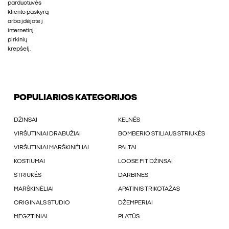
parduotuvės
kliento paskyrą
arba įdėjote į
internetinį
pirkinių
krepšelį.
POPULIARIOS KATEGORIJOS
DŽINSAI
KELNÉS
VIRŠUTINIAI DRABUŽIAI
BOMBERIO STILIAUS STRIUKĖS
VIRŠUTINIAI MARŠKINÉLIAI
PALTAI
KOSTIUMAI
LOOSE FIT DŽINSAI
STRIUKÉS
DARBINĖS
MARŠKINĖLIAI
APATINIS TRIKOTAŽAS
ORIGINALS STUDIO
DŽEMPERIAI
MEGZTINIAI
PLATŪS