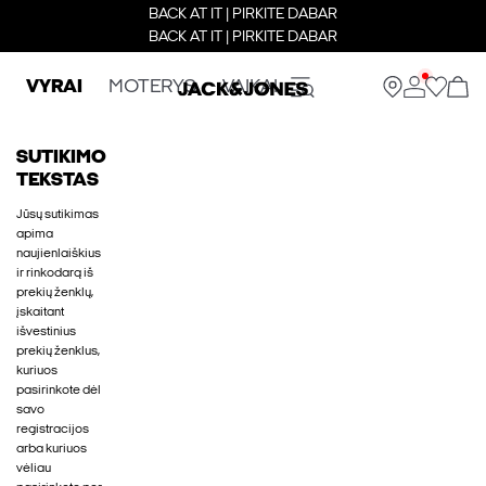
BACK AT IT | PIRKITE DABAR
BACK AT IT | PIRKITE DABAR
VYRAI
MOTERYS
VAIKAI
SUTIKIMO
TEKSTAS
Jūsų sutikimas
apima
naujienlaiškius
ir rinkodarą iš
prekių ženklų,
įskaitant
išvestinius
prekių ženklus,
kuriuos
pasirinkote dėl
savo
registracijos
arba kuriuos
vėliau