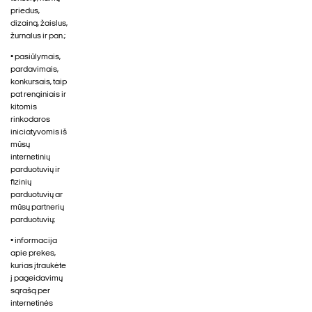
priedus,
dizainą, žaislus,
žurnalus ir pan.;
• pasiūlymais,
pardavimais,
konkursais, taip
pat renginiais ir
kitomis
rinkodaros
iniciatyvomis iš
mūsų
internetinių
parduotuvių ir
fizinių
parduotuvių ar
mūsų partnerių
parduotuvių;
• informacija
apie prekes,
kurias įtraukėte
į pageidavimų
sąrašą per
internetinės