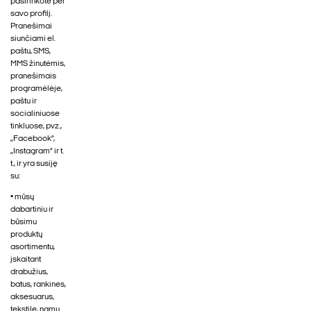
pasirinkote per
savo profilį.
Pranešimai
siunčiami el.
paštu, SMS,
MMS žinutėmis,
pranešimais
programėlėje,
paštu ir
socialiniuose
tinkluose, pvz.,
„Facebook“,
„Instagram“ ir t.
t., ir yra susiję
su:
• mūsų
dabartiniu ir
būsimu
produktų
asortimentu,
įskaitant
drabužius,
batus, rankines,
aksesuarus,
tekstilę, namų