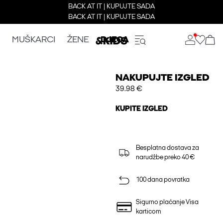
BACK AT IT | KUPUJTE SADA
BACK AT IT | KUPUJTE SADA
MUŠKARCI
ŽENE
DJECA
NAKUPUJTE IZGLED
39.98 €
KUPITE IZGLED
Besplatna dostava za
narudžbe preko 40 €
100 dana povratka
Sigurno plaćanje Visa
karticom