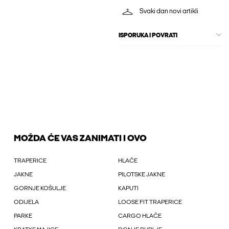
Svaki dan novi artikli
ISPORUKA I POVRATI
MOŽDA ĆE VAS ZANIMATI I OVO
TRAPERICE
HLAČE
JAKNE
PILOTSKE JAKNE
GORNJE KOŠULJE
KAPUTI
ODIJELA
LOOSE FIT TRAPERICE
PARKE
CARGO HLAČE