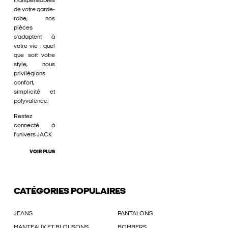
indispensables
de votre garde-
robe, nos
pièces
s'adaptent à
votre vie : quel
que soit votre
style, nous
privilégions
confort,
simplicité et
polyvalence.
Restez
connecté à
l'univers JACK
VOIR PLUS
CATÉGORIES POPULAIRES
JEANS
PANTALONS
MANTEAUX ET BLOUSONS
BOMBERS