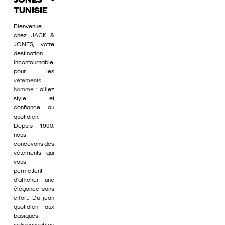
JONES -
TUNISIE
Bienvenue
chez JACK &
JONES, votre
destination
incontournable
pour les
vêtements
homme
: alliez
style et
confiance au
quotidien.
Depuis 1990,
nous
concevons des
vêtements qui
vous
permettent
d'afficher une
élégance sans
effort. Du jean
quotidien aux
basiques