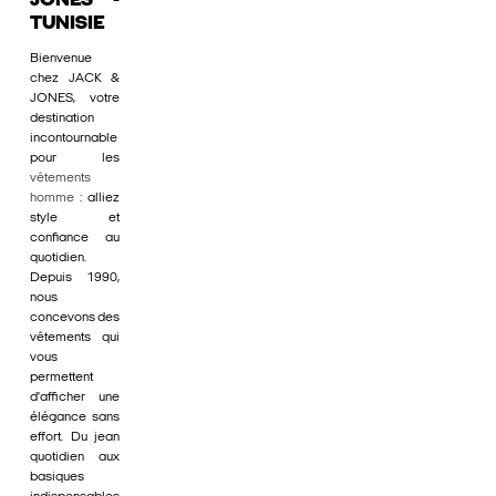
JONES -
TUNISIE
Bienvenue
chez JACK &
JONES, votre
destination
incontournable
pour les
vêtements
homme
: alliez
style et
confiance au
quotidien.
Depuis 1990,
nous
concevons des
vêtements qui
vous
permettent
d'afficher une
élégance sans
effort. Du jean
quotidien aux
basiques