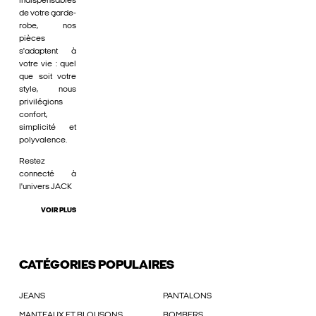
indispensables
de votre garde-
robe, nos
pièces
s'adaptent à
votre vie : quel
que soit votre
style, nous
privilégions
confort,
simplicité et
polyvalence.
Restez
connecté à
l'univers JACK
VOIR PLUS
CATÉGORIES POPULAIRES
JEANS
PANTALONS
MANTEAUX ET BLOUSONS
BOMBERS