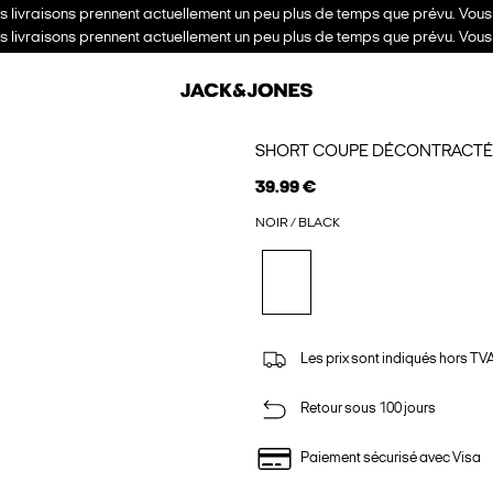
es livraisons prennent actuellement un peu plus de temps que prévu. Vou
es livraisons prennent actuellement un peu plus de temps que prévu. Vou
SHORT COUPE DÉCONTRACTÉ
39.99 €
NOIR / BLACK
Les prix sont indiqués hors TVA,
Retour sous 100 jours
Paiement sécurisé avec Visa