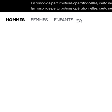
En raison de perturbations opérationnelles, certain
En raison de perturbations opérationnelles, certain
HOMMES
FEMMES
ENFANTS