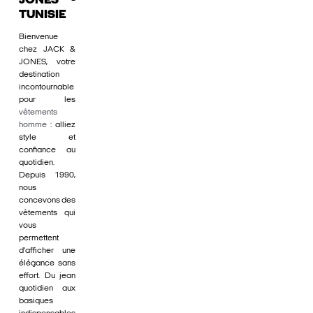
JONES -
TUNISIE
Bienvenue
chez JACK &
JONES, votre
destination
incontournable
pour les
vêtements
homme
: alliez
style et
confiance au
quotidien.
Depuis 1990,
nous
concevons des
vêtements qui
vous
permettent
d'afficher une
élégance sans
effort. Du jean
quotidien aux
basiques