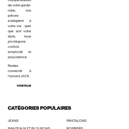
indispensables
de votre garde-
robe, nos
pièces
s'adaptent à
votre vie : quel
que soit votre
style, nous
privilégions
confort,
simplicité et
polyvalence.
Restez
connecté à
l'univers JACK
VOIR PLUS
CATÉGORIES POPULAIRES
JEANS
PANTALONS
MANTEAUX ET BLOUSONS
BOMBERS