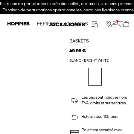
En raison de perturbations opérationnelles, certaines livraisons prenne
En raison de perturbations opérationnelles, certaines livraisons pren
HOMMES
FEMMES
ENFANTS
BASKETS
49.99 €
BLANC / BRIGHT WHITE
Les prix sont indiqués hors
TVA, droits et autres taxes.
Retour sous 100 jours
Paiement sécurisé avec