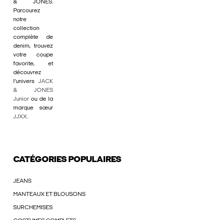
& JONES.
Parcourez
notre
collection
complète de
denim, trouvez
votre coupe
favorite, et
découvrez
l'univers
JACK
& JONES
Junior
ou de la
marque sœur
JJXX
.
CATÉGORIES POPULAIRES
JEANS
MANTEAUX ET BLOUSONS
SURCHEMISES