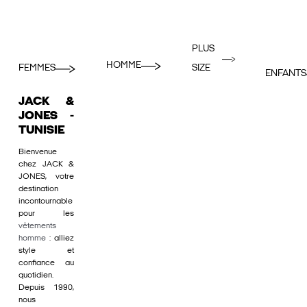
PLUS
HOMME
FEMMES
SIZE
ENFANTS
JACK &
JONES -
TUNISIE
Bienvenue
chez JACK &
JONES, votre
destination
incontournable
pour les
vêtements
homme
: alliez
style et
confiance au
quotidien.
Depuis 1990,
nous