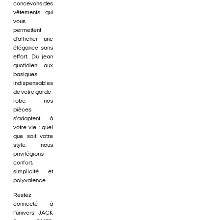
concevons des
vêtements qui
vous
permettent
d'afficher une
élégance sans
effort. Du jean
quotidien aux
basiques
indispensables
de votre garde-
robe, nos
pièces
s'adaptent à
votre vie : quel
que soit votre
style, nous
privilégions
confort,
simplicité et
polyvalence.
Restez
connecté à
l'univers JACK