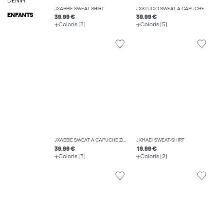
DENIM
JXABBIE SWEAT-SHIRT
JXSTUDIO SWEAT À CAPUCHE
ENFANTS
39.99 €
39.99 €
Coloris (3)
Coloris (5)
JXABBIE SWEAT À CAPUCHE ZIPPÉ
JXMADI SWEAT-SHIRT
39.99 €
19.99 €
Coloris (3)
Coloris (2)