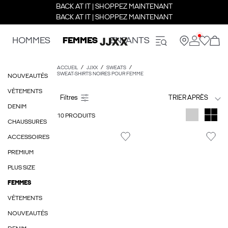
BACK AT IT | SHOPPEZ MAINTENANT
BACK AT IT | SHOPPEZ MAINTENANT
HOMMES
FEMMES
ENFANTS
ACCUEIL
JJXX
SWEATS
SWEAT-SHIRTS NOIRES POUR FEMME
NOUVEAUTÉS
VÊTEMENTS
TRIER APRÈS
DENIM
10 PRODUITS
CHAUSSURES
ACCESSOIRES
PREMIUM
PLUS SIZE
FEMMES
VÊTEMENTS
NOUVEAUTÉS