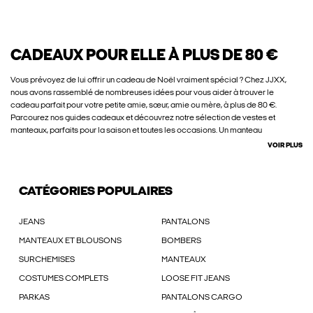
CADEAUX POUR ELLE À PLUS DE 80 €
Vous prévoyez de lui offrir un cadeau de Noël vraiment spécial ? Chez JJXX,
nous avons rassemblé de nombreuses idées pour vous aider à trouver le
cadeau parfait pour votre petite amie, sœur, amie ou mère, à plus de 80 €.
Parcourez nos guides cadeaux et découvrez notre sélection de vestes et
manteaux, parfaits pour la saison et toutes les occasions. Un manteau
VOIR PLUS
CATÉGORIES POPULAIRES
JEANS
PANTALONS
MANTEAUX ET BLOUSONS
BOMBERS
SURCHEMISES
MANTEAUX
COSTUMES COMPLETS
LOOSE FIT JEANS
PARKAS
PANTALONS CARGO