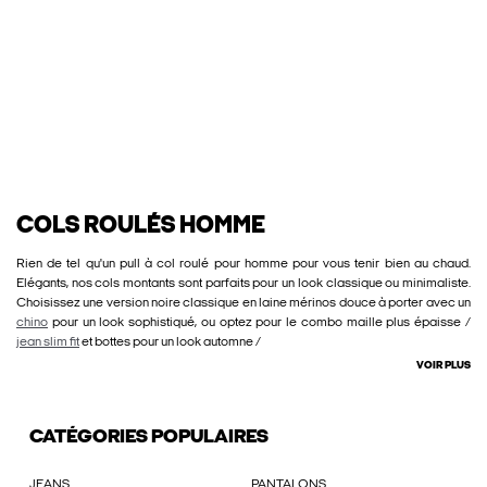
COLS ROULÉS HOMME
Rien de tel qu'un pull à col roulé pour homme pour vous tenir bien au chaud.
Elégants, nos cols montants sont parfaits pour un look classique ou minimaliste.
Choisissez une version noire classique en laine mérinos douce à porter avec un
chino
pour un look sophistiqué, ou optez pour le combo maille plus épaisse /
jean slim fit
et bottes pour un look automne /
VOIR PLUS
CATÉGORIES POPULAIRES
JEANS
PANTALONS