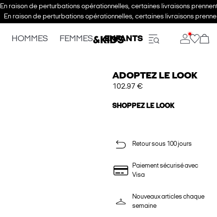
En raison de perturbations opérationnelles, certaines livraisons prenne
En raison de perturbations opérationnelles, certaines livraisons pren
HOMMES
FEMMES
ENFANTS
ADOPTEZ LE LOOK
102.97 €
SHOPPEZ LE LOOK
Retour sous 100 jours
Paiement sécurisé avec
Visa
Nouveaux articles chaque
semaine