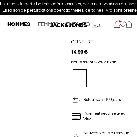
En raison de perturbations opérationnelles, certaines livraisons prenne
En raison de perturbations opérationnelles, certaines livraisons pren
HOMMES
FEMMES
ENFANTS
CEINTURE
14.99 €
MARRON / BROWN STONE
Retour sous 100 jours
Paiement sécurisé avec
Visa
Nouveaux articles chaque